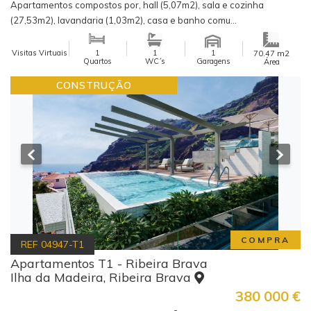
Apartamentos compostos por, hall (5,07m2), sala e cozinha
(27,53m2), lavandaria (1,03m2), casa e banho comu...
Visitas Virtuais
1
1
1
m2
70.47
Quartos
WC´s
Garagens
Área
CONSTRUÇÃO
COMPRA
REF
04947-T1
Apartamentos T1 - Ribeira Brava
Ilha da Madeira, Ribeira Brava
380 000
€