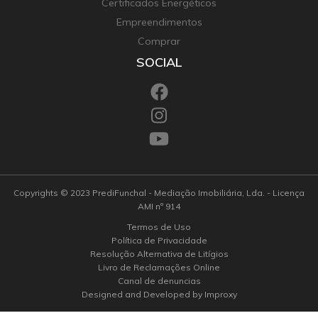
Certificados Energéticos
Empreendimentos
Comprar
SOCIAL
Copyrights © 2023 PrediFunchal - Mediação Imobiliária, Lda. - Licença
AMI nº 914
Termos de Uso
Política de Privacidade
Resolução Alternativa de Litígios
Livro de Reclamações Online
Canal de denuncias
Designed and Developed by Improxy