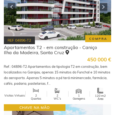
COMPRA
REF
04896-T2
Apartamentos T2 - em construção - Caniço
Ilha da Madeira, Santa Cruz
450 000
€
Ref.: 04896-T2 Apartamentos de tipologia T2 em construção, bem
localizados no Garajau, apenas 15 minutos do Funchal e 10 minutos
do aeroporto. Apenas 5 minutos a pé terá minimercado, farmácia,
cafés, padaria, pastelarias, f...
Visitas Virtuais
2
2
1
m2
120
Quartos
WC´s
Garagens
Área
CHAVE NA MÃO