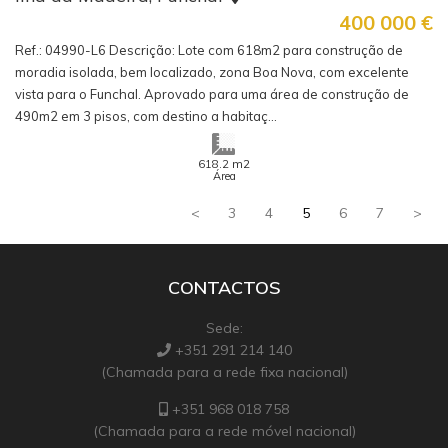
400 000
€
Ref.: 04990-L6 Descrição: Lote com 618m2 para construção de
moradia isolada, bem localizado, zona Boa Nova, com excelente
vista para o Funchal. Aprovado para uma área de construção de
490m2 em 3 pisos, com destino a habitaç...
m2
618.2
Área
<
3
4
5
6
7
>
CONTACTOS
Sede:
+351 291 214 140
(Chamada para a rede fixa nacional)
+351 968 018 758
(Chamada para a rede móvel nacional)