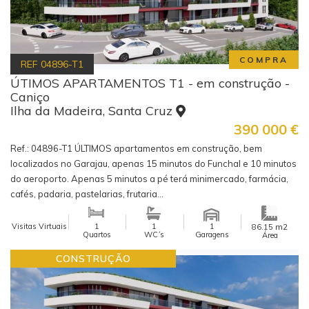
COMPRA
REF
04896-T1
ÚTIMOS APARTAMENTOS T1 - em construção -
Caniço
Ilha da Madeira, Santa Cruz
390 000
€
Ref.: 04896-T1 ÚLTIMOS apartamentos em construção, bem
localizados no Garajau, apenas 15 minutos do Funchal e 10 minutos
do aeroporto. Apenas 5 minutos a pé terá minimercado, farmácia,
cafés, padaria, pastelarias, frutaria...
Visitas Virtuais
1
1
1
m2
86.15
Quartos
WC´s
Garagens
Área
CONSTRUÇÃO